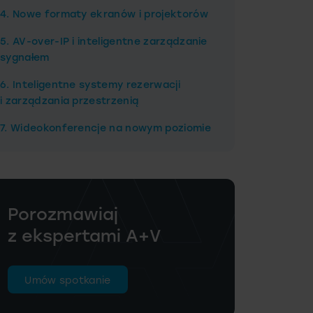
4. Nowe formaty ekranów i projektorów
5. AV-over-IP i inteligentne zarządzanie
sygnałem
6. Inteligentne systemy rezerwacji
i zarządzania przestrzenią
7. Wideokonferencje na nowym poziomie
Porozmawiaj
z ekspertami A+V
Umów spotkanie