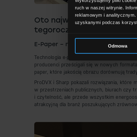
Wykorzystujemy pliki cookie 
ruch w naszej witrynie. Inf
reklamowym i analitycznym. 
Oto najważniejsze trendy,
uzyskanymi podczas korzysta
tegorocznych targów
E-Paper – nowa jakość cyfrowego
Odmowa
Technologia e-paper nie jest nowością, ale 
producenci prześcigali się w nowych formata
paper, które jakością obrazu dorównują tr
ProDVX i Sharp pokazali rozwiązania, które m
w przestrzeniach publicznych, biurach czy tr
i czytelność, ale przede wszystkim energoos
atrakcyjną dla branż poszukujących zrówno