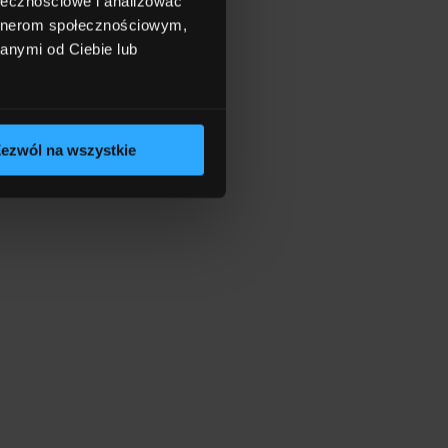
ołecznościowe i analizować
artnerom społecznościowym,
anymi od Ciebie lub
ezwól na wszystkie