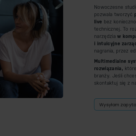
Nowoczesne studi
pozwala tworzyć
live
bez koniecznoś
technicznej. To ro
narzędzia
w
komp
i intuicyjne zarz
nagrania, przez ed
Multimedialne sy
rozwiązania,
które
branży. Jeśli chce
skontaktuj się z n
Wysyłam zapyta