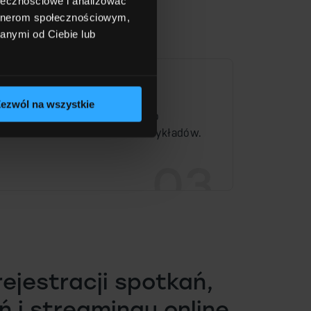
ołecznościowe i analizować
artnerom społecznościowym,
anymi od Ciebie lub
Szkoleniowcy i edukatorzy
ezwól na wszystkie
Proste w obsłudze studio do
tworzenia kursów online i wykładów.
03
ejestracji spotkań,
 i streamingu online