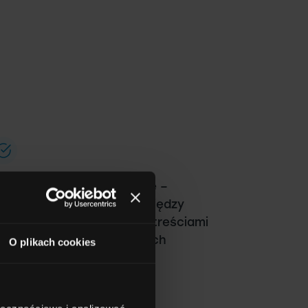
agrywanie wielokamerowe –
ynamiczne przełączanie między
amerami, prezentacjami i treściami
 mediów społecznościowych
O plikach cookies