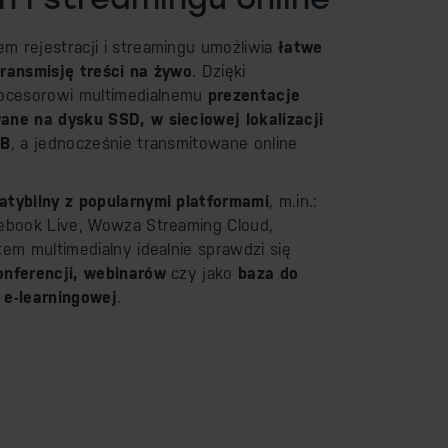
 rejestracji i streamingu umożliwia
łatwe
ransmisję treści na żywo
. Dzięki
cesorowi multimedialnemu
prezentacje
ne na dysku SSD, w sieciowej lokalizacji
SB
, a jednocześnie transmitowane online
tybilny z popularnymi platformami
, m.in.:
ebook Live, Wowza Streaming Cloud,
em multimedialny idealnie sprawdzi się
onferencji, webinarów
czy jako
baza do
 e-learningowej
.