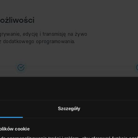
ożliwości
grywanie, edycję i transmisję na żywo
 z dodatkowego oprogramowania.
Edycja w czasie rzeczywistym –
N
k
dodawanie grafik, animacji, banerów
d
i wirtualnych ekranów bez konieczności
k
późniejszego montażu
z
Szczegóły
 plików cookie