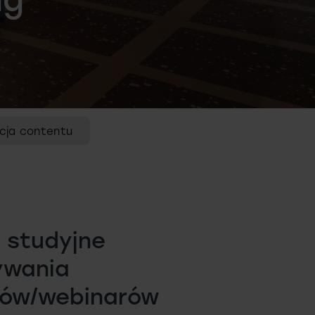
cja contentu
 studyjne
ywania
ów/webinarów