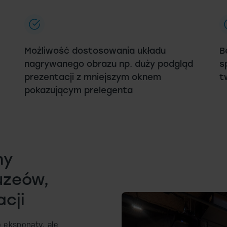
Możliwość dostosowania układu
B
nagrywanego obrazu np. duży podgląd
s
prezentacji z mniejszym oknem
t
pokazującym prelegenta
my
uzeów,
cji
 eksponaty, ale