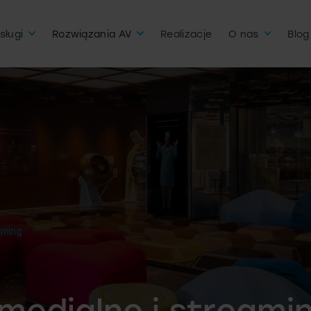
sługi
Rozwiązania AV
Realizacje
O nas
Blog
aming
medialne i streami