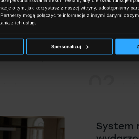
do spersonalizowania treści i reklam, aby oferować funkcje sp
stem?
ormacje o tym, jak korzystasz z naszej witryny, udostępniamy p
Partnerzy mogą połączyć te informacje z innymi danymi otrzym
nia z ich usług.
Działy marketingu i PR
Spersonalizuj
Z
Nagrywanie angażujących materiałów
wideo i podcastów.
02
System r
wydarzeń