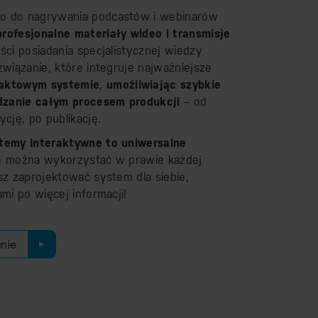
o do nagrywania podcastów i webinarów
profesjonalne materiały wideo i transmisje
ci posiadania specjalistycznej wiedzy
związanie, które integruje najważniejsze
aktowym systemie
,
umożliwiając szybkie
ądzanie całym procesem produkcji
– od
ycję, po publikację.
stemy interaktywne to uniwersalne
 można wykorzystać w prawie każdej
sz zaprojektować system dla siebie,
ami po więcej informacji!
nie