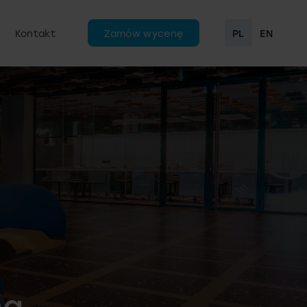
Kontakt
Zamów wycenę
PL
EN
ng