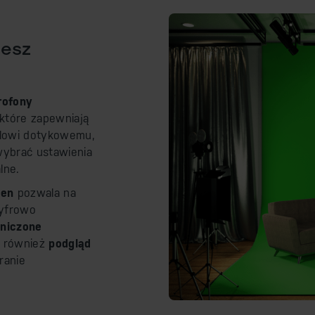
jesz
rofony
 które zapewniają
elowi dotykowemu,
wybrać ustawienia
lne.
een
pozwala na
cyfrowo
aniczone
e również
podgląd
ranie