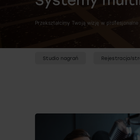
Przekształcimy Twoją wizję w profesjonalne
Studio nagrań
Rejestracja/st