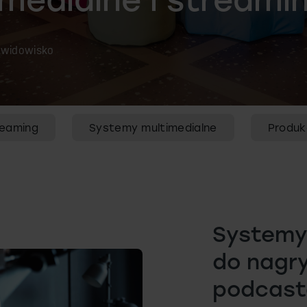
 widowisko
reaming
Systemy multimedialne
Produk
Systemy
do nagr
podcast