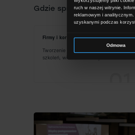
Wykorzystujemy pliki cookie 
Gdzie sprawdzi się ten sy
ruch w naszej witrynie. Inf
reklamowym i analitycznym. 
uzyskanymi podczas korzysta
Firmy i korporacje
Odmowa
Tworzenie profesjonalnych webinarów,
szkoleń, wideokonferencji.
01