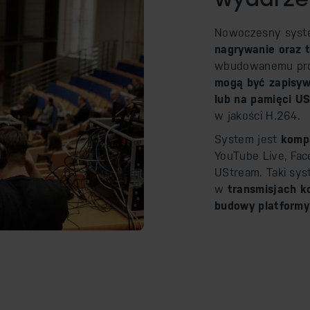
Nowoczesny system
nagrywanie oraz t
wbudowanemu pro
mogą być zapisywa
lub na pamięci U
w jakości H.264.
System jest
kompa
YouTube Live, Fac
UStream. Taki syst
w
transmisjach k
budowy platformy