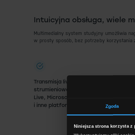
Intuicyjna obsługa, wiele m
Multimedialny system studyjny umożliwia na
w prosty sposób, bez potrzeby korzystania
Transmisja live – bezpośrednie
strumieniowanie na YouTube, Faceboo
Live, Microsoft Teams, Twitch, Zoom
i inne platformy
Zgoda
Niniejsza strona korzysta z