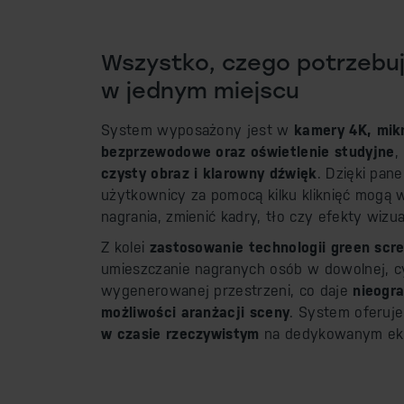
Wszystko, czego potrzebu
w jednym miejscu
System wyposażony jest w
kamery 4K, mik
bezprzewodowe oraz oświetlenie
studyjne
,
czysty obraz i klarowny dźwięk
. Dzięki pan
użytkownicy za pomocą kilku kliknięć mogą 
nagrania, zmienić kadry, tło czy efekty wizua
Z kolei
zastosowanie technologii green scr
umieszczanie nagranych osób w dowolnej, 
wygenerowanej przestrzeni, co daje
nieogr
możliwości aranżacji sceny
. System oferuj
w czasie rzeczywistym
na dedykowanym ek