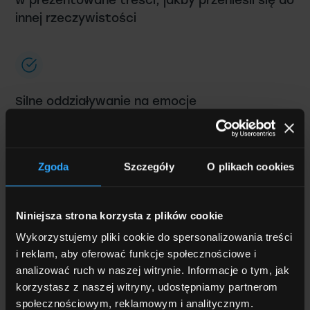
innej rzeczywistości
Silne oddziaływanie na emocje
Doskonałe narzędzie do storytellingu, które
angażuje odbiorców i sprawia, że
prezentowane treści są bardziej
Zgoda
Szczegóły
O plikach cookies
zapamiętywane
Niniejsza strona korzysta z plików cookie
Wykorzystujemy pliki cookie do spersonalizowania treści
i reklam, aby oferować funkcje społecznościowe i
Realistyczny dźwięk 360°
analizować ruch w naszej witrynie. Informacje o tym, jak
korzystasz z naszej witryny, udostępniamy partnerom
Wielokanałowy system audio z równomiernie
społecznościowym, reklamowym i analitycznym.