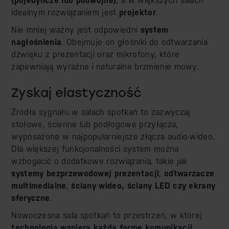
(pojedyncze lub podwójne)
, a w większych salach
idealnym rozwiązaniem jest
projektor
.
Nie mniej ważny jest odpowiedni
system
nagłośnienia
. Obejmuje on głośniki do odtwarzania
dźwięku z prezentacji oraz mikrofony, które
zapewniają wyraźne i naturalne brzmienie mowy.
Zyskaj elastyczność
Źródła sygnału w salach spotkań to zazwyczaj
stołowe, ścienne lub podłogowe przyłącza,
wyposażone w najpopularniejsze złącza audio-wideo.
Dla większej funkcjonalności system można
wzbogacić o dodatkowe rozwiązania, takie jak
systemy bezprzewodowej prezentacji
,
odtwarzacze
multimedialne
,
ściany wideo, ściany LED czy ekrany
sferyczne
.
Nowoczesna sala spotkań to przestrzeń, w której
technologia wspiera każdą formę komunikacji