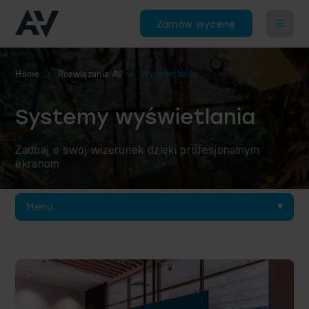
Zamów wycenę
Home
Rozwiązania AV
Wyświetlanie
Systemy wyświetlania
Zadbaj o swój wizerunek dzięki profesjonalnym
ekranom
Menu
Wyświetlanie obrazu
Ściany wideo
Ściany LED