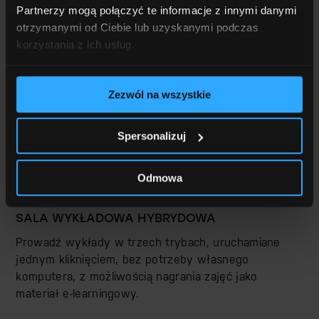
Partnerzy mogą połączyć te informacje z innymi danymi
otrzymanymi od Ciebie lub uzyskanymi podczas
korzystania z ich usług.
Zezwól na wszystkie
Spersonalizuj
Odmowa
SALA WYKŁADOWA HYBRYDOWA
Prowadź wykłady w trzech trybach, uruchamiane
jednym kliknięciem, bez potrzeby własnego
komputera, z możliwością nagrania zajęć jako
materiał e-learningowy.