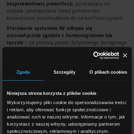
bezprzewodowej prezentacji
, pozwalający na
szybkie udostępnianie treści gościom bez
konieczności przechodzenia do sal konferencyjnych.
Sterowanie systemem AV odbywa się
automatycznie
zgodnie z harmonogramem lub
ręcznie
– za pomocą panelu dotykowego dostępnego
dla obsługi technicznej. Możliwe jest także
zintegrowanie sterowania oświetleniem
i klimatyzacją
.
Zgoda
Szczegóły
O plikach cookies
Niniejsza strona korzysta z plików cookie
Wykorzystujemy pliki cookie do spersonalizowania treści
i reklam, aby oferować funkcje społecznościowe i
analizować ruch w naszej witrynie. Informacje o tym, jak
korzystasz z naszej witryny, udostępniamy partnerom
społecznościowym, reklamowym i analitycznym.