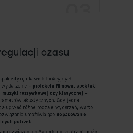
03
egulacji czasu
ną akustykę dla wielofunkcyjnych
e wydarzenie –
projekcja filmowa, spektakl
t muzyki rozrywkowej czy klasycznej
–
rametrów akustycznych. Gdy jedna
bsługiwać różne rodzaje wydarzeń, warto
związania umożliwiające
dopasowanie
alnych potrzeb
.
ym rozwiązaniom AV jedna przestrzeń może