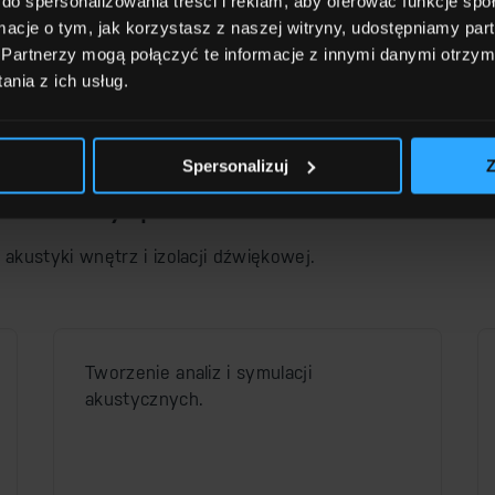
do spersonalizowania treści i reklam, aby oferować funkcje sp
ię z nami!
ormacje o tym, jak korzystasz z naszej witryny, udostępniamy p
Partnerzy mogą połączyć te informacje z innymi danymi otrzym
nia z ich usług.
Spersonalizuj
Z
 inwestycji
kustyki wnętrz i izolacji dźwiękowej.
Tworzenie analiz i symulacji
akustycznych.