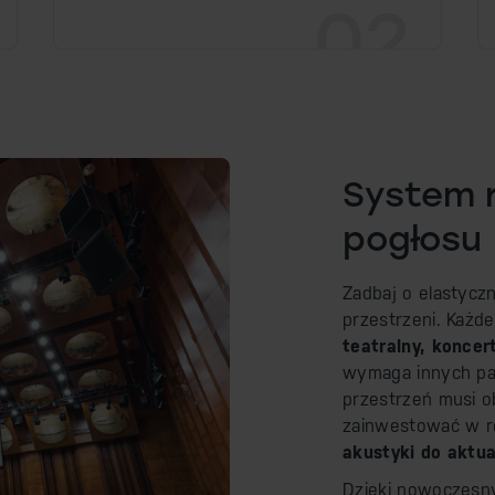
02
System r
pogłosu
Zadbaj o elastycz
przestrzeni. Każd
teatralny, koncer
wymaga innych pa
przestrzeń musi o
zainwestować w ro
akustyki do aktu
Dzięki nowoczesn