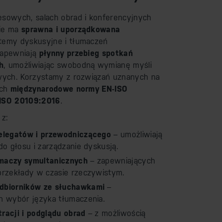
sowych, salach obrad i konferencyjnych
ie ma
sprawna i uporządkowana
temy dyskusyjne i tłumaczeń
zapewniają
płynny przebieg spotkań
h
, umożliwiając swobodną wymianę myśli
wych. Korzystamy z rozwiązań uznanych na
ych
międzynarodowe normy EN-ISO
-ISO 20109:2016
.
 z:
delegatów i przewodniczącego
– umożliwiają
do głosu i zarządzanie dyskusją.
maczy symultanicznych
– zapewniających
przekłady w czasie rzeczywistym.
dbiorników ze słuchawkami
–
h wybór języka tłumaczenia.
racji i podglądu obrad
– z możliwością