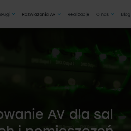
sługi
Rozwiązania AV
Realizacje
O nas
Blog
owanie AV dla sal
ch i pomieszczeń