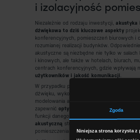
i izolacyjność pomie
Niezależnie od rodzaju inwestycji,
akustyka i
dźwiękowa to dziś kluczowe aspekty
projek
konferencyjnych, pomieszczeń biurowych i 
rozumianej realizacji budynków. Odpowiedni
akustyczne są niezbędne nie tylko w salac
i kinowych, ale także w hotelach, biurach, 
centrach konferencyjnych, gdzie wpływają 
użytkowników i jakość komunikacji
.
W przypadku przestrzeni wymagających dosk
dźwięku, wykorzystujemy zaawansowane na
modelowania akustyki, np. EASE. Dzięki te
zapewnić
optymalne warunki akustyczne
do
Zgoda
funkcji danego pomieszczenia.
Oferujemy pe
akustyczną
studia, sali konferencyjnej i do
Niniejsza strona korzysta z
pomieszczenia biurowego lub o innym przez