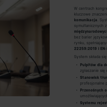
W centrach kongre
kluczowe znaczen
komunikacja
. Sys
symultanicznych 
międzynarodowyc
bez barier języko
rynku, spełniając
22259:2019 i EN
System składa się
Pulpitów dla 
zgłaszanie się 
Stanowisk tłu
profesjonalne 
Przenośnych o
umożliwiającyc
Systemu rejest