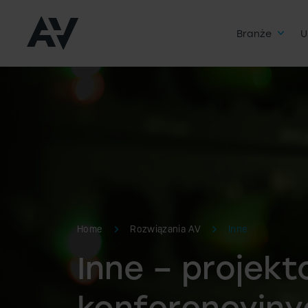
Branże
U
Home
Rozwiązania AV
Inne
Inne – projekt
konferencyjny