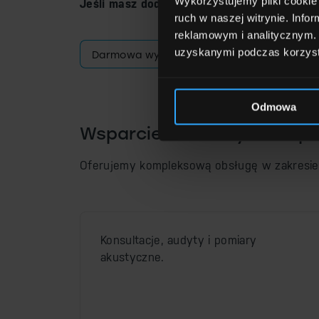
Wykorzystujemy pliki cookie 
Jeśli masz dodatkowe pytania, skontaktuj s
ruch w naszej witrynie. Inf
reklamowym i analitycznym. 
uzyskanymi podczas korzysta
Darmowa wycena
Odmowa
Wsparcie na każdym etapie
Oferujemy kompleksową obsługę w zakresie a
Konsultacje, audyty i pomiary
akustyczne.