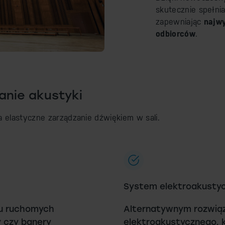
skutecznie spełni
zapewniając
najwy
odbiorców
.
nie akustyki
 elastyczne zarządzanie dźwiękiem w sali.
System elektroakusty
iu ruchomych
Alternatywnym rozwią
y czy banery
elektroakustycznego, 