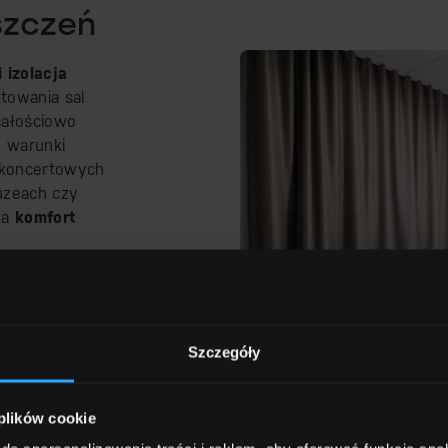
szczeń
 izolacja
towania sal
całościowo
e warunki
h koncertowych
muzeach czy
na
komfort
onałej jakości
rzędzia do
mu możemy
pasowane do
Szczegóły
łną adaptację
wolnego
 plików cookie
naczeniu.