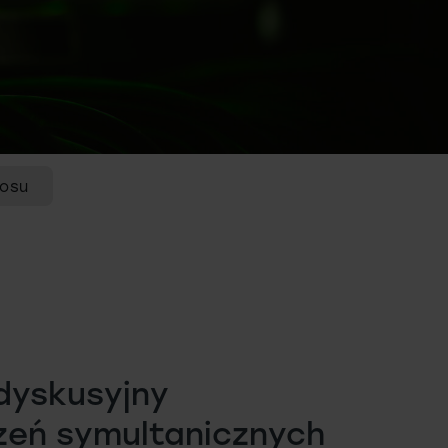
łosu
dyskusyjny
zeń symultanicznych