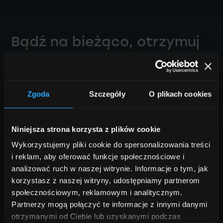
Bądź na bieżąco, otrzymuj
inspiracje i ekspercką
wiedzę
Zgoda
Szczegóły
O plikach cookies
Zapisz się do newslettera
Niniejsza strona korzysta z plików cookie
Wykorzystujemy pliki cookie do spersonalizowania treści
i reklam, aby oferować funkcje społecznościowe i
analizować ruch w naszej witrynie. Informacje o tym, jak
korzystasz z naszej witryny, udostępniamy partnerom
społecznościowym, reklamowym i analitycznym.
Partnerzy mogą połączyć te informacje z innymi danymi
otrzymanymi od Ciebie lub uzyskanymi podczas
Masz pytania?