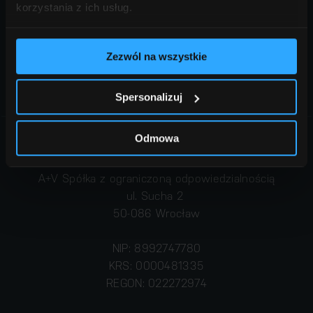
korzystania z ich usług.
+48 71 715 62 20
biuro@aplusv.pl
Zezwól na wszystkie
Darmowa wycena
Spersonalizuj
Odmowa
Dane kontaktowe
A+V Spółka z ograniczoną odpowiedzialnością
ul. Sucha 2
50-086 Wrocław
NIP: 8992747780
KRS: 0000481335
REGON: 022272974