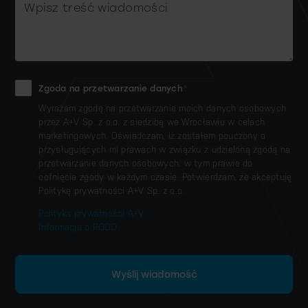
Zgoda na przetwarzanie danych
*
Wyrażam zgodę na przetwarzanie moich danych osobowych
przez A+V Sp. z o.o. z siedzibą we Wrocławiu w celach
marketingowych. Oświadczam, iż zostałem pouczony o
przysługujących mi prawach w związku z udzieloną zgodą na
przetwarzanie danych osobowych, w tym prawie do
cofnięcia zgody w każdym czasie. Potwierdzam, że akceptuję
Politykę prywatności A+V Sp. z o.o.
Polityka prywatności A+V
Informacja o RODO
Wyślij wiadomość