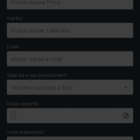
Telefon
*
E-mail
*
Skąd się o nas dowiedziałeś?
Dodaj załącznik
Treść wiadomości
*