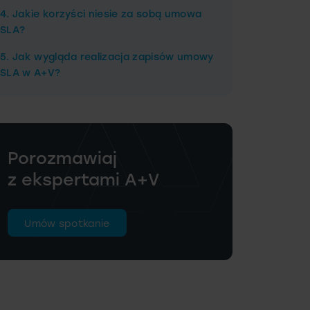
4. Jakie korzyści niesie za sobą umowa
SLA?
5. Jak wygląda realizacja zapisów umowy
SLA w A+V?
Porozmawiaj
z ekspertami A+V
Umów spotkanie