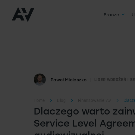
Branże
U
Paweł Mieleszko
LIDER WDROŻEŃ I S
Home
Blog
Finansowanie AV
Dlacz
Dlaczego warto zai
Service Level Agree