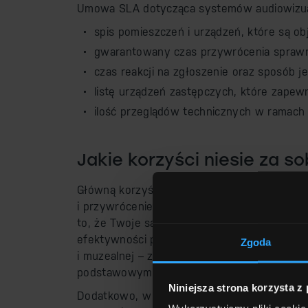
Umowa SLA dotycząca systemów audiowizual
spis pomieszczeń i urządzeń, które są 
gwarantowany czas przywrócenia spraw
czas reakcji na zgłoszenie oraz sposób je
listę urządzeń zastępczych, które zape
ilość przeglądów technicznych w ramac
Jakie korzyści niesie za 
Główną korzyścią wynikającą z umowy SLA j
i przywrócenie sprawności systemu w okreś
to, że Twoje sale spotkań nie będą stały pu
efektywności pracy biura i poszczególnych 
Zgoda
i muzealnej – zachowanie płynności w wynajm
podstawowymi wymaganiami operacyjnymi tak
Niniejsza strona korzysta z
Dodatkowo, w ramach tej umowy serwisowej