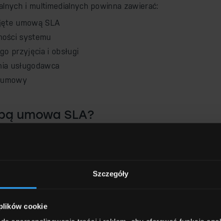
nych i multimedialnych powinna zawierać:
objęte umową SLA
ności systemu
go przyjęcia i obsługi
wnia usługodawca
h umowy
sobą umowa SLA?
est dostęp do szybkiego wsparcia technicznego
lonym czasie – nawet w ciągu 24 godzin! Oznacza
ste z powodu awarii. Dla korporacji to zachowanie
zespołów, a w przypadku branży hotelowej
Szczegóły
ie sal i ruchu zwiedzających, które są
ich organizacji.
 plików cookie
, nie ma konieczności angażowania własnych