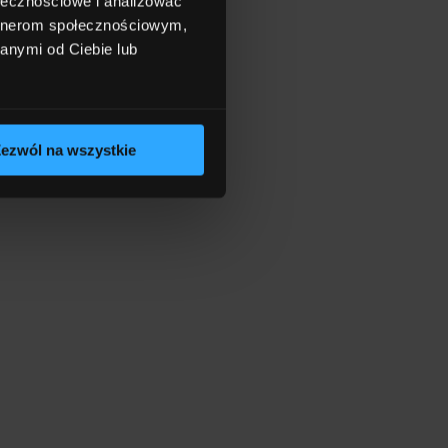
ołecznościowe i analizować
artnerom społecznościowym,
anymi od Ciebie lub
ezwól na wszystkie