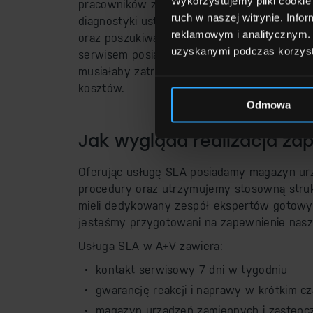
Wykorzystujemy pliki cookie 
pracowników z różnych działów (office mana
ruch w naszej witrynie. Inf
diagnostyki usterek, przygotowywania urzą
reklamowym i analitycznym. 
oraz poszukiwania wsparcia „ad-hoc” w przyp
uzyskanymi podczas korzysta
serwisem posiadanych urządzeń AV, aby za
musiałaby zatrudniać dedykowanego pracown
kosztów.
Odmowa
Jak wygląda realizacja z
Oferując usługę SLA posiadamy magazyn ur
procedury oraz utrzymujemy stosowną struktu
mieli dedykowany zespół ekspertów gotowy
jesteśmy przygotowani na zapewnienie naszy
Usługa SLA w A+V zawiera:
kontakt serwisowy 7 dni w tygodniu
gwarancję reakcji i naprawy w krótkim cz
magazyn urządzeń zamiennych i zastępc