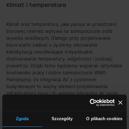
Klimat i temperatura
Klimat oraz temperatura, jaka panuje w przestrzeni
biurowej również wpływa na samopoczucie osób
wysoko wrażliwych. Dlatego przy projektowaniu
biura warto zadbać o systemy sterowania
klimatyzacją umożliwiające indywidualne
dostosowanie temperatury, wilgotności i jonizacji
powietrza. Dzięki temu będziemy wspierać optymalne
środowisko pracy i dobre samopoczucie WWO.
Pamiętajmy, że integracja AV z systemem
budynkowym to ważny element projektowania
infrastruktury biura i to właśnie integrator AV może
zaprojektować system sterowania obejmujący nie
tylko urządzenia stricte audio-wizualne, ale także
takie aspekty jak kontrola temperatury czy jakości
Zgoda
Szczegóły
O plikach cookies
powietrza w danej przestrzeni. Wszystko to może się
znaleźć na jednym panelu dotykowym z przyjaznym