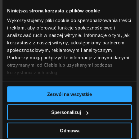
dla użytkownika interfejsem.
Niniejsza strona korzysta z plików cookie
Intuicyjny system rezerwacji sal
Wykorzystujemy pliki cookie do spersonalizowania treści
i reklam, aby oferować funkcje społecznościowe i
analizować ruch w naszej witrynie. Informacje o tym, jak
Warto pamiętać o maksymalnym uproszczeniu
korzystasz z naszej witryny, udostępniamy partnerom
obsługi systemów zarządzania biurem. Zaliczymy do
społecznościowym, reklamowym i analitycznym.
nich np. rezerwację sal, miejsc parkingowych czy
Partnerzy mogą połączyć te informacje z innymi danymi
biurek. Proste i intuicyjne systemy rezerwacji sal
otrzymanymi od Ciebie lub uzyskanymi podczas
pozwalają na zminimalizowanie stresu, przyczyniają
korzystania z ich usług.
się też do poczucia wyższej skuteczności
i sprawczości pracowników. Na rynku znaleźć można
wiele aplikacji i platform do rezerwacji przestrzeni,
Zezwól na wszystkie
więc ważne jest dokonanie dobrego wyboru – w tym
wyborze pomocny będzie niezależny integrator AV.
Spersonalizuj
Ponadto, skomplikowane systemy rezerwacyjne
mogą być obciążające dla wzroku osób wysoko
wrażliwych – nawet tak krótki kontakt
Odmowa
z wyświetlaczem niedostosowanym do ich unikalnych