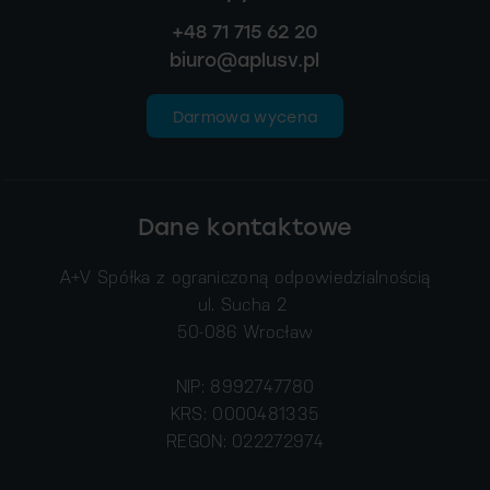
+48 71 715 62 20
biuro@aplusv.pl
Darmowa wycena
Dane kontaktowe
A+V Spółka z ograniczoną odpowiedzialnością
ul. Sucha 2
50-086 Wrocław
NIP: 8992747780
KRS: 0000481335
REGON: 022272974