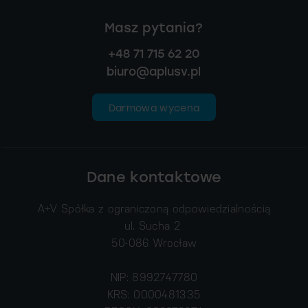
Masz pytania?
+48 71 715 62 20
biuro@aplusv.pl
Darmowa wycena
Dane kontaktowe
A+V Spółka z ograniczoną odpowiedzialnością
ul. Sucha 2
50-086 Wrocław
NIP: 8992747780
KRS: 0000481335