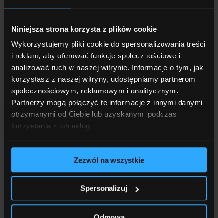
Jesteśmy obecni w tych obszarach, w których audio
i wideo są dziś niezbędne.
Niniejsza strona korzysta z plików cookie
Wykorzystujemy pliki cookie do spersonalizowania treści
i reklam, aby oferować funkcje społecznościowe i
analizować ruch w naszej witrynie. Informacje o tym, jak
korzystasz z naszej witryny, udostępniamy partnerom
społecznościowym, reklamowym i analitycznym.
Partnerzy mogą połączyć te informacje z innymi danymi
otrzymanymi od Ciebie lub uzyskanymi podczas
korzystania z ich usług.
Zezwól na wszystkie
Spersonalizuj
Hotele
Odmowa