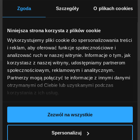
Zgoda
Szczegóły
O plikach cookies
Hotele
Niniejsza strona korzysta z plików cookie
Wykorzystujemy pliki cookie do spersonalizowania treści
i reklam, aby oferować funkcje społecznościowe i
analizować ruch w naszej witrynie. Informacje o tym, jak
korzystasz z naszej witryny, udostępniamy partnerom
społecznościowym, reklamowym i analitycznym.
Partnerzy mogą połączyć te informacje z innymi danymi
Zainteresowała Cię nasza
otrzymanymi od Ciebie lub uzyskanymi podczas
korzystania z ich usług.
oferta? Masz pytania?
Zezwól na wszystkie
Skontaktuj się z nami, a na pewno wspólnie
wypracujemy najlepsze rozwiązania dla Ciebie!
Spersonalizuj