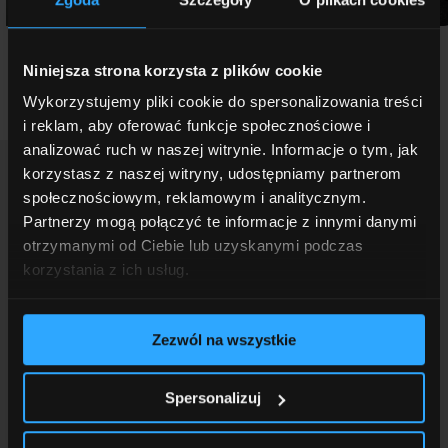
Niniejsza strona korzysta z plików cookie
Wykorzystujemy pliki cookie do spersonalizowania treści
i reklam, aby oferować funkcje społecznościowe i
analizować ruch w naszej witrynie. Informacje o tym, jak
korzystasz z naszej witryny, udostępniamy partnerom
społecznościowym, reklamowym i analitycznym.
Zainteresowała Cię nasza
Partnerzy mogą połączyć te informacje z innymi danymi
oferta? Masz pytania?
otrzymanymi od Ciebie lub uzyskanymi podczas
korzystania z ich usług.
Skontaktuj się z nami, a na pewno wspólnie
Zezwól na wszystkie
wypracujemy najlepsze rozwiązania dla Ciebie!
Spersonalizuj
Zamów wycenę