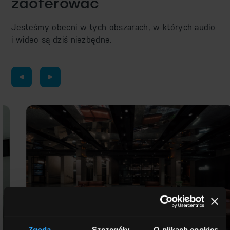
zaoferować
Jesteśmy obecni w tych obszarach, w których audio
i wideo są dziś niezbędne.
Hotele
Zgoda
Szczegóły
O plikach cookies