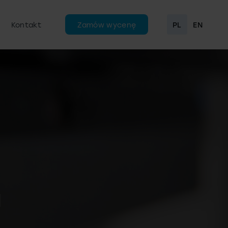
Kontakt
Zamów wycenę
PL
EN
a