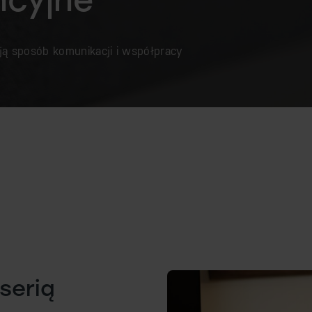
ją sposób komunikacji i współpracy
serią