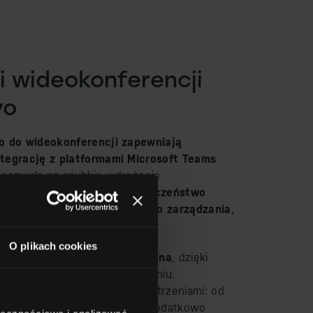
 wideokonferencji
vo
o do wideokonferencji zapewniają
tegrację z platformami Microsoft Teams
o pozwala na szybkie wdrożenie
dowisku pracy. Oferują
bezpieczeństwo
ej oraz możliwość centralnego zarządzania
,
ę nad infrastrukturą IT.
O plikach cookies
jest prosta, a obsługa intuicyjna
, dzięki
o pracy od razu po podłączeniu.
 kompatybilne z różnymi przestrzeniami: od
o duże sale konferencyjne. Dodatkowo