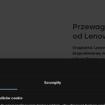
Przewagi
od Leno
Urządzenia Lenov
bezproblemową in
i Zoom Rooms
, c
w istniejącym śro
klasy korporacyjn
co ułatwia kontrol
Szczegóły
Ich konfiguracja 
czemu są gotowe d
Rozwiązania te są
 plików cookie
biura domowego p