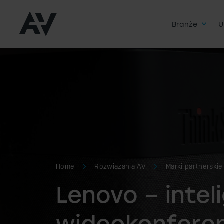
Branże
U
Home
Rozwiązania AV
Marki partnerskie
Lenovo – intel
wideokonfere