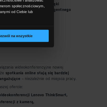
ołecznościowe i analizować
 jakość dźwięku i obrazu dzięki
artnerom społecznościowym,
hnologii AI oraz funkcji inteligentnego
anymi od Ciebie lub
ezwól na wszystkie
wiązania wideokonferencyjne nowej
, że
spotkania online stają się bardziej
 angażujące
– niezależnie od miejsca pracy.
szej ofercie:
ideokonferencji Lenovo ThinkSmart,
ferencji z kamerą,