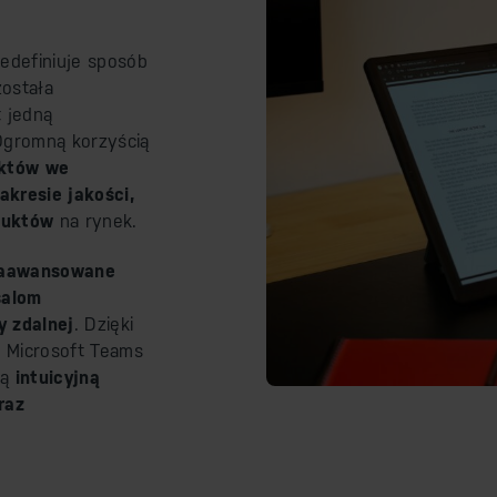
redefiniuje sposób
została
t jedną
 Ogromną korzyścią
uktów we
kresie jakości,
duktów
na rynek.
 zaawansowane
salom
y zdalnej
. Dzięki
ak Microsoft Teams
ją
intuicyjną
raz