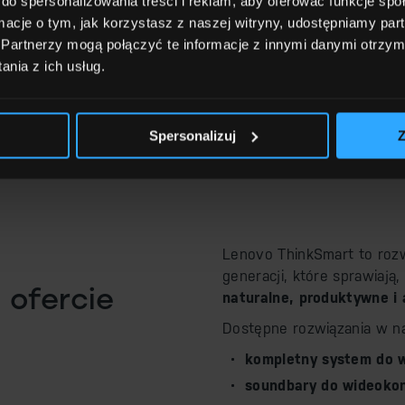
do spersonalizowania treści i reklam, aby oferować funkcje sp
zapewniają
wysoką
ormacje o tym, jak korzystasz z naszej witryny, udostępniamy p
wykorzystaniu tec
Partnerzy mogą połączyć te informacje z innymi danymi otrzym
śledzenia mówcy
.
nia z ich usług.
Umów demo
Spersonalizuj
Z
Lenovo ThinkSmart to roz
generacji, które sprawiają
 ofercie
naturalne, produktywne i
Dostępne rozwiązania w na
kompletny system do w
soundbary do wideokon