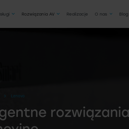
sługi
Rozwiązania AV
Realizacje
O nas
Blog
Lenovo
igentne rozwiązani
ncyjne