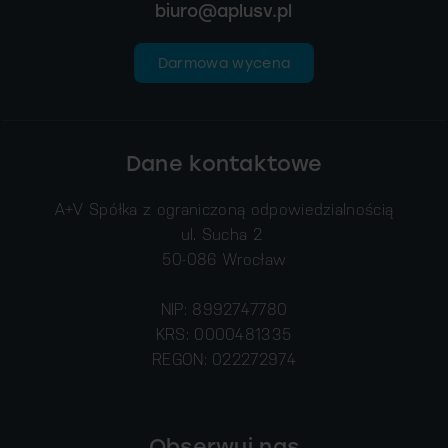
biuro@aplusv.pl
Darmowa wycena
Dane kontaktowe
A+V Spółka z ograniczoną odpowiedzialnością
ul. Sucha 2
50-086 Wrocław
NIP: 8992747780
KRS: 0000481335
REGON: 022272974
Obserwuj nas