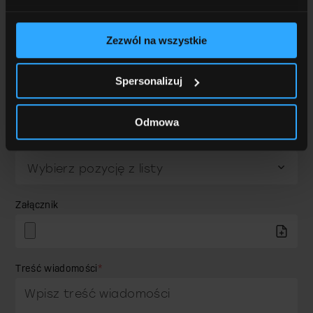
Telefon
*
Zezwól na wszystkie
E-mail
*
Spersonalizuj
Odmowa
Skąd się o nas dowiedziałeś?
Załącznik
Treść wiadomości
*