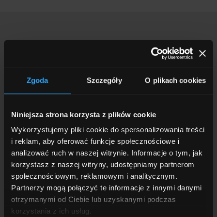
Zainteresowała Cię nasza
oferta? Masz pytania?
Zgoda
Szczegóły
O plikach cookies
Skontaktuj się z nami, a na pewno wspólnie
wypracujemy najlepsze rozwiązania dla Ciebie!
Niniejsza strona korzysta z plików cookie
Wykorzystujemy pliki cookie do spersonalizowania treści
i reklam, aby oferować funkcje społecznościowe i
Zamów wycenę
analizować ruch w naszej witrynie. Informacje o tym, jak
korzystasz z naszej witryny, udostępniamy partnerom
społecznościowym, reklamowym i analitycznym.
Imię i nazwisko
*
Partnerzy mogą połączyć te informacje z innymi danymi
otrzymanymi od Ciebie lub uzyskanymi podczas
korzystania z ich usług.