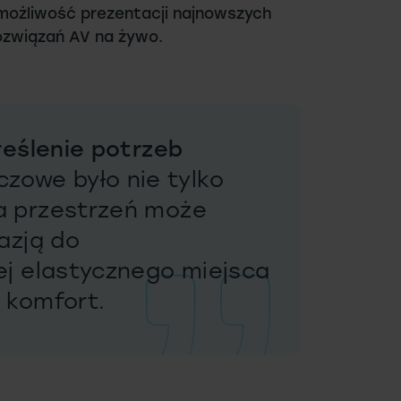
 możliwość prezentacji najnowszych
ozwiązań AV na żywo.
eślenie potrzeb
uczowe było nie tylko
za przestrzeń może
azją do
ej elastycznego miejsca
 komfort.