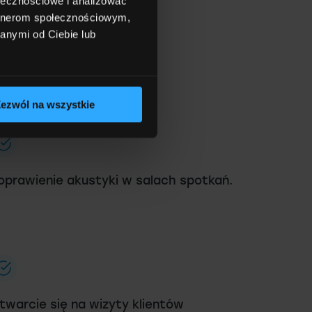
ołecznościowe i analizować
artnerom społecznościowym,
anymi od Ciebie lub
ezwól na wszystkie
oprawienie akustyki w salach spotkań.
twarcie się na wizyty klientów