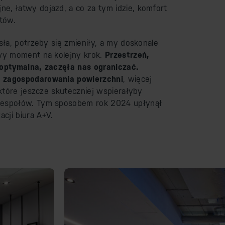
e, łatwy dojazd, a co za tym idzie, komfort
ntów.
osła, potrzeby się zmieniły, a my doskonale
iwy moment na kolejny krok.
Przestrzeń,
 optymalna, zaczęła nas ograniczać.
o zagospodarowania powierzchni
, więcej
 które jeszcze skuteczniej wspierałyby
zespołów. Tym sposobem rok 2024 upłynął
cji biura A+V.