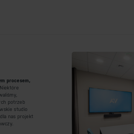
ym procesem,
 Niektóre
waliśmy,
ych potrzeb
wskie studio
dla nas projekt
awczy.