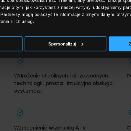
do spersonalizowania treści i reklam, aby oferować funkcje sp
ormacje o tym, jak korzystasz z naszej witryny, udostępniamy p
Partnerzy mogą połączyć te informacje z innymi danymi otrzym
nia z ich usług.
Spersonalizuj
Z
Wdrożenie stabilnych i niezawodnych
P
technologii, prosta i intuicyjna obsługa
systemów.
Wzmocnienie wizerunku A+V
O