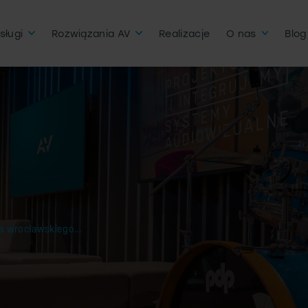
sługi
Rozwiązania AV
Realizacje
O nas
Blog
a wrocławskiego...