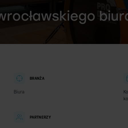
wrocławskiego biur
BRANŻA
Biura
Ko
k
PARTNERZY